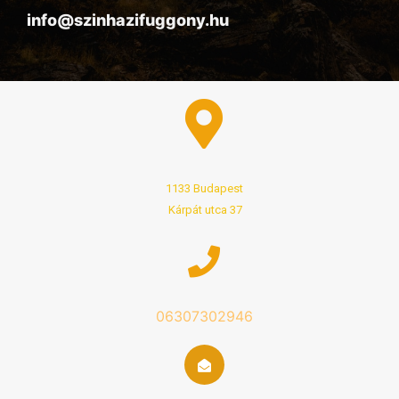
info@szinhazifuggony.hu
1133 Budapest
Kárpát utca 37
06307302946