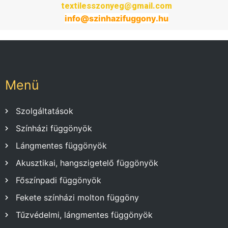
textilesszonyeg@gmail.com
info@
szinhazifuggony
.hu
Menü
Szolgáltatások
Színházi függönyök
Lángmentes függönyök
Akusztikai, hangszigetelő függönyök
Főszínpadi függönyök
Fekete színházi molton függöny
Tűzvédelmi, lángmentes függönyök