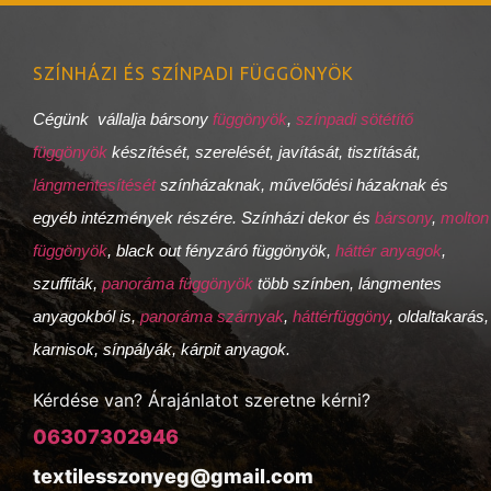
SZÍNHÁZI ÉS SZÍNPADI FÜGGÖNYÖK
Cégünk vállalja bársony
függönyök
,
színpadi sötétítő
függönyök
készítését, szerelését, javítását, tisztítását,
lángmentesítését
színházaknak, művelődési házaknak és
egyéb intézmények részére. Színházi dekor és
bársony
,
molton
függönyök
, black out fényzáró függönyök,
háttér anyagok
,
szuffiták,
panoráma függönyök
több színben, lángmentes
anyagokból is,
panoráma szárnyak
,
háttérfüggöny
, oldaltakarás,
karnisok, sínpályák, kárpit anyagok.
Kérdése van? Árajánlatot szeretne kérni?
06307302946
textilesszonyeg@gmail.com