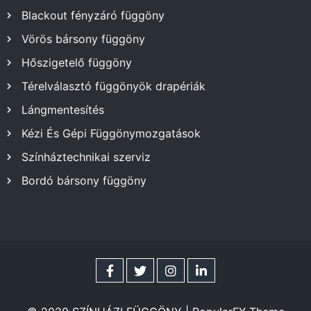
Blackout fényzáró függöny
Vörös bársony függöny
Hőszigetelő függöny
Térelválasztó függönyök drapériák
Lángmentesítés
Kézi És Gépi Függönymozgatások
Színháztechnikai szerviz
Bordó bársony függöny