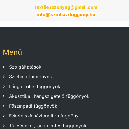
textilesszonyeg@gmail.com
info@
szinhazifuggony
.hu
Menü
Szolgáltatások
Színházi függönyök
Lángmentes függönyök
Akusztikai, hangszigetelő függönyök
Főszínpadi függönyök
Fekete színházi molton függöny
Tűzvédelmi, lángmentes függönyök