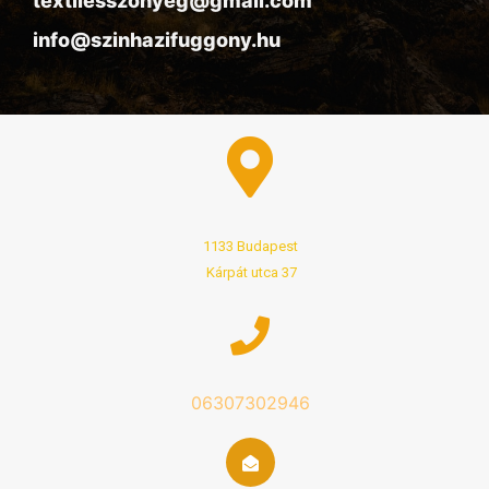
textilesszonyeg@gmail.com
info@szinhazifuggony.hu
1133 Budapest
Kárpát utca 37
06307302946