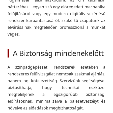
rugalmasan alkalmazkodunk az Ön technikai
hátteréhez. Legyen szó egy elöregedett mechanika
felújításáról vagy egy modern digitális vezérlésű
rendszer karbantartásáról, szakértő csapatunk az
elvárásainak megfelelően professzionális munkát
végez.
A Biztonság mindenekelőtt
A színpadgépészeti rendszerek esetében a
rendszeres felülvizsgálat nemcsak szakmai ajánlás,
hanem jogi kötelezettség. Szervizünk segítségével
biztosíthatja, hogy technikai eszközei
megfeleljenek a legszigorúbb biztonsági
előírásoknak, minimalizálva a balesetveszélyt és
növelve az előadások megbízhatóságát.