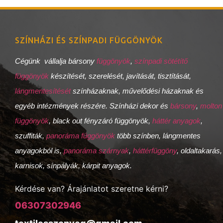
SZÍNHÁZI ÉS SZÍNPADI FÜGGÖNYÖK
Cégünk vállalja bársony
függönyök
,
színpadi sötétítő
függönyök
készítését, szerelését, javítását, tisztítását,
lángmentesítését
színházaknak, művelődési házaknak és
egyéb intézmények részére. Színházi dekor és
bársony
,
molton
függönyök
, black out fényzáró függönyök,
háttér anyagok
,
szuffiták,
panoráma függönyök
több színben, lángmentes
anyagokból is,
panoráma szárnyak
,
háttérfüggöny
, oldaltakarás,
karnisok, sínpályák, kárpit anyagok.
Kérdése van? Árajánlatot szeretne kérni?
06307302946