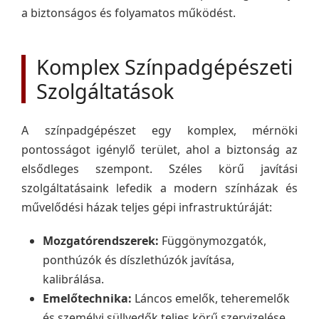
a biztonságos és folyamatos működést.
Komplex Színpadgépészeti
Szolgáltatások
A színpadgépészet egy komplex, mérnöki
pontosságot igénylő terület, ahol a biztonság az
elsődleges szempont. Széles körű javítási
szolgáltatásaink lefedik a modern színházak és
művelődési házak teljes gépi infrastruktúráját:
Mozgatórendszerek:
Függönymozgatók,
ponthúzók és díszlethúzók javítása,
kalibrálása.
Emelőtechnika:
Láncos emelők, teheremelők
és személyi süllyedők teljes körű szervizelése.