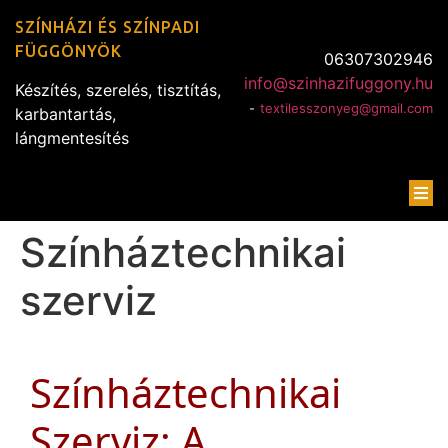
SZÍNHÁZI ÉS SZÍNPADI
FÜGGÖNYÖK
06307302946
info@szinhazifuggony.hu
Készítés, szerelés, tisztítás,
-
textilesszonyeg@gmail.com
karbantartás,
lángmentesítés
Színháztechnikai
szerviz
Színháztechnikai
Szerviz: A