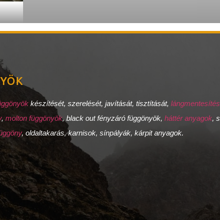
NYÖK
függönyök
készítését, szerelését, javítását, tisztítását,
lángmentesíté
y
,
molton függönyök
, black out fényzáró függönyök,
háttér anyagok
, 
függöny
, oldaltakarás, karnisok, sínpályák, kárpit anyagok.