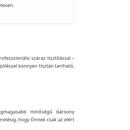
etesen.
esszionális száraz tisztítással –
zöléssel könnyen tisztán tartható,
 legmagasabb minőségű bársony
erelésig, hogy Önnek csak az elért