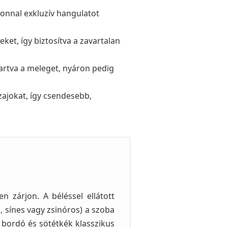
onnal exkluzív hangulatot
et, így biztosítva a zavartalan
tartva a meleget, nyáron pedig
ajokat, így csendesebb,
 zárjon. A béléssel ellátott
 sínes vagy zsinóros) a szoba
a bordó és sötétkék klasszikus