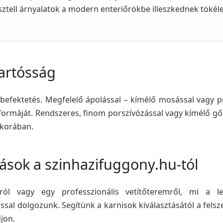
sztell árnyalatok a modern enteriőrökbe illeszkednek tökél
tartósság
fektetés. Megfelelő ápolással – kímélő mosással vagy prof
formáját. Rendszeres, finom porszívózással vagy kímélő gő
jkorában.
ások a szinhazifuggony.hu-tól
ról vagy egy professzionális vetítőteremről, mi a
ssal dolgozunk. Segítünk a karnisok kiválasztásától a felsz
jon.