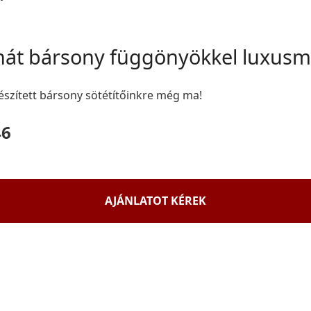
nát bársony függönyökkel luxusm
észített bársony sötétítőinkre még ma!
46
AJÁNLATOT KÉREK