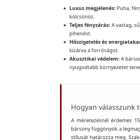
Luxus megjelenés:
Puha, fén
kölcsönöz.
Teljes fényzárás:
A vastag, sű
pihenést.
Hőszigetelés és energiataka
kizárva a forróságot.
Akusztikai védelem:
A bárson
nyugodtabb környezetet tere
Hogyan válasszunk t
A méretezésnél érdemes 15–
bársony függönyök a legmagas
stílusát határozza meg. Szak