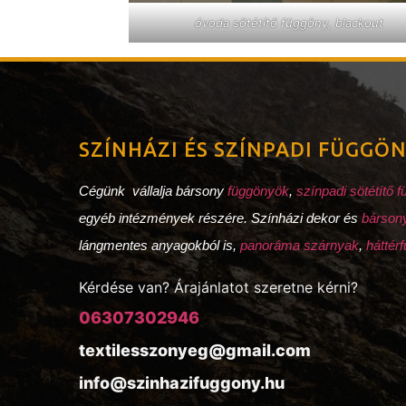
óvoda sötétítő függöny, blackout
SZÍNHÁZI ÉS SZÍNPADI FÜGGÖ
Cégünk vállalja bársony
függönyök
,
színpadi sötétítő 
egyéb intézmények részére. Színházi dekor és
bárson
lángmentes anyagokból is,
panoráma szárnyak
,
háttér
Kérdése van? Árajánlatot szeretne kérni?
06307302946
textilesszonyeg@gmail.com
info@szinhazifuggony.hu