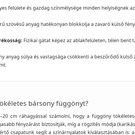
yes felülete és gazdag színmélysége minden helyiségnek az
rű szövésű anyag hatékonyan blokkolja a zavaró külső fények
rékosság:
Fizikai gátat képez az ablakfelületen, télen bent 
y anyag súlya és vastagsága csökkenti a beszűrődő külső z
mt.
ökéletes bársony függönyt?
20 cm ráhagyással számolni, hogy a függöny tökéletesen
abb fényzárást biztosítják, míg a rögzítés módja (karikás,
értő csapatunk segít a színárnyalatok kiválasztásában is: 