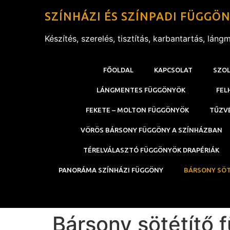
SZÍNHÁZI ÉS SZÍNPADI FÜGGÖ
Készítés, szerelés, tisztítás, karbantartás, láng
FŐOLDAL
KAPCSOLAT
SZO
LÁNGMENTES FÜGGÖNYÖK
FEL
FEKETE – MOLTON FÜGGÖNYÖK
TŰZV
VÖRÖS BÁRSONY FÜGGÖNY A SZÍNHÁZBAN
TÉRELVÁLASZTÓ FÜGGÖNYÖK DRAPÉRIÁK
PANORÁMA SZÍNHÁZI FÜGGÖNY
BÁRSONY SÖ
Bársony sötétítő 