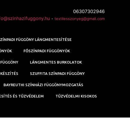
06307302946
fo@szinhazifuggony.hu
-
textilesszonyeg@gmail.com
ZÍNPADI FÜGGÖNY LÁNGMENTESÍTÉSE
GÖNYÖK
FŐSZÍNPADI FÜGGÖNYÖK
 FÜGGÖNY
LÁNGMENTES BURKOLATOK
KÉSZÍTÉS
SZUFFITA SZÍNPADI FÜGGÖNY
BAYREUTHI SZÍNHÁZI FÜGGÖNYMOZGATÁS
SÍTÉS ÉS TŰZVÉDELEM
TŰZVÉDELMI KISOKOS