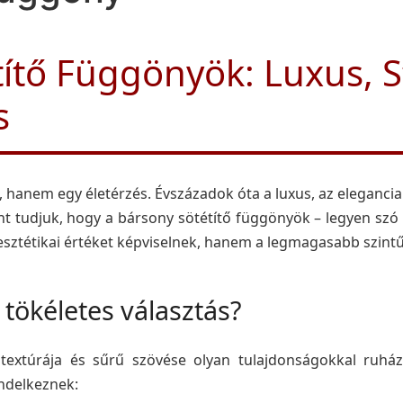
ítő Függönyök: Luxus, St
s
hanem egy életérzés. Évszázadok óta a luxus, az elegancia 
t tudjuk, hogy a bársony sötétítő függönyök – legyen szó 
ztétikai értéket képviselnek, hanem a legmagasabb szintű f
 tökéletes választás?
 textúrája és sűrű szövése olyan tulajdonságokkal ruház
delkeznek: