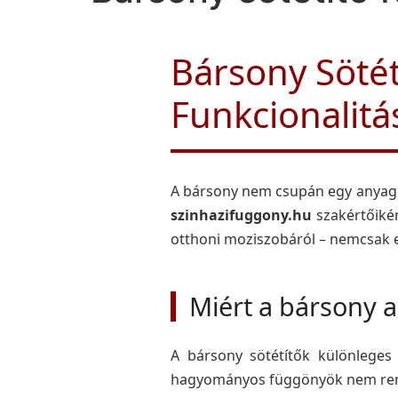
Bársony Sötét
Funkcionalitá
A bársony nem csupán egy anyag, 
szinhazifuggony.hu
szakértőikén
otthoni moziszobáról – nemcsak es
Miért a bársony a
A bársony sötétítők különleges
hagyományos függönyök nem ren