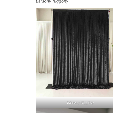
Bársony függöny
Bársony függöny