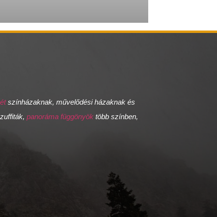
sét
színházaknak, művelődési házaknak és
szuffiták,
panoráma függönyök
több színben,