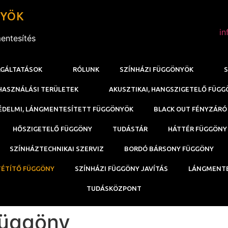
NYÖK
in
mentesítés
LGÁLTATÁSOK
RÓLUNK
SZÍNHÁZI FÜGGÖNYÖK
S
HASZNÁLÁSI TERÜLETEK
AKUSZTIKAI, HANGSZIGETELŐ FÜG
ÉDELMI, LÁNGMENTESÍTETT FÜGGÖNYÖK
BLACK OUT FÉNYZÁRÓ
HŐSZIGETELŐ FÜGGÖNY
TUDÁSTÁR
HÁTTÉR FÜGGÖNY 
SZÍNHÁZTECHNIKAI SZERVIZ
BORDÓ BÁRSONY FÜGGÖNY
TÉTÍTŐ FÜGGÖNY
SZÍNHÁZI FÜGGÖNY JAVÍTÁS
LÁNGMENTE
TUDÁSKÖZPONT
függöny