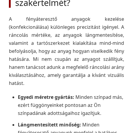
szakértelmét?
A fényáteresztő anyagok kezelése
(konfekcionálása) különleges precizitást igényel. A
ráncolás mértéke, az anyagok lángmentesítése,
valamint a tartószerkezet kialakítása mind-mind
befolyásolja, hogy az anyag hogyan viselkedik fény
hatására. Mi nem csupán az anyagot szállítjuk,
hanem tanácsot adunk a megfelelő ráncolási arány
kiválasztásához, amely garantálja a kívánt vizuális
hatást.
Egyedi méretre gyártás:
Minden színpad más,
ezért függönyeinket pontosan az Ön
színpadának adottságaihoz igazítjuk.
Lángmentesített minőség:
Minden
fényáteresztő anyagunk megfelel a hatályos