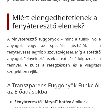
Miért elengedhetetlenek a
fényáteresztő elemek?
A fényáteresztő függönyök – mint a tüllök, voile
anyagok vagy az speciális gézhálók – a
fénytervezés legfőbb szövetségesei. Míg a sötétítő
anyagok "elnyelnek", ezek a textíliák "dolgoznak" a
fénnyel. A kulcs a rétegzésben és a világítási
szögekben rejlik.
A Transzparens Függönyök Funkciói
az Előadásokban
Fényáteresztő "fátyol" hatás:
Amikor a