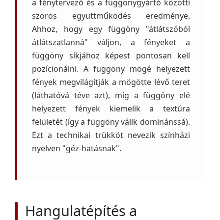
a fénytervező és a függönygyártó közötti
szoros együttműködés eredménye.
Ahhoz, hogy egy függöny "átlátszóból
átlátszatlanná" váljon, a fényeket a
függöny síkjához képest pontosan kell
pozícionálni. A függöny mögé helyezett
fények megvilágítják a mögötte lévő teret
(láthatóvá téve azt), míg a függöny elé
helyezett fények kiemelik a textúra
felületét (így a függöny válik dominánssá).
Ezt a technikai trükköt nevezik színházi
nyelven "géz-hatásnak".
Hangulatépítés a