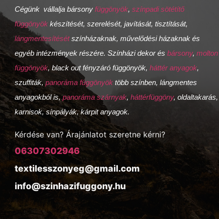
Cégünk vállalja bársony
függönyök
,
színpadi sötétítő
függönyök
készítését, szerelését, javítását, tisztítását,
lángmentesítését
színházaknak, művelődési házaknak és
egyéb intézmények részére. Színházi dekor és
bársony
,
molton
függönyök
, black out fényzáró függönyök,
háttér anyagok
,
szuffiták,
panoráma függönyök
több színben, lángmentes
anyagokból is,
panoráma szárnyak
,
háttérfüggöny
, oldaltakarás,
karnisok, sínpályák, kárpit anyagok.
Kérdése van? Árajánlatot szeretne kérni?
06307302946
textilesszonyeg@gmail.com
info@szinhazifuggony.hu