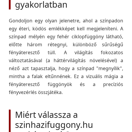
gyakorlatban
Gondoljon egy olyan jelenetre, ahol a színpadon
egy éteri, ködös emlékképet kell megjeleníteni. A
színpad mélyén egy fehér ciklopfüggöny látható,
előtte három rétegnyi, különböző sűrűségű
fényáteresztő tüll. A világítás fokozatos
változtatásával (a háttérvilágítás növelésével) a
néző azt tapasztalja, hogy a színpad "megnyílik",
mintha a falak eltűnnének. Ez a vizuális mágia a
fényáteresztő függönyök és a precíziós
fényvezérlés összjátéka.
Miért válassza a
szinhazifuggony.hu