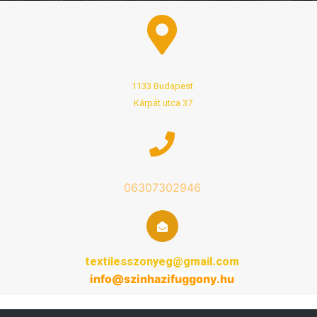
1133 Budapest
Kárpát utca 37
06307302946
textilesszonyeg@gmail.com
info@
szinhazifuggony
.hu