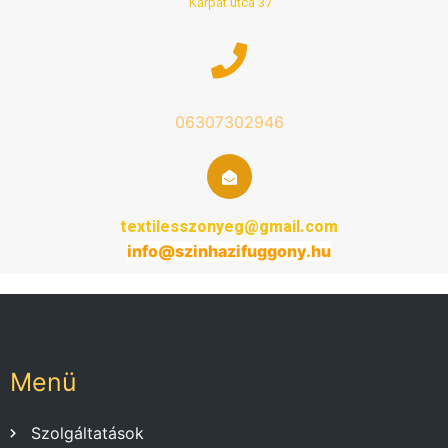
Kárpát utca 37
06307302946
textilesszonyeg@gmail.com
info@
szinhazifuggony
.hu
Menü
Szolgáltatások