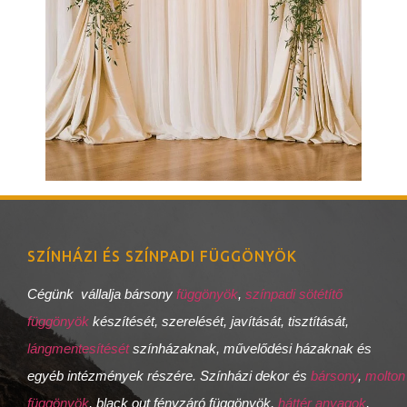
SZÍNHÁZI ÉS SZÍNPADI FÜGGÖNYÖK
Cégünk vállalja bársony
függönyök
,
színpadi sötétítő
függönyök
készítését, szerelését, javítását, tisztítását,
lángmentesítését
színházaknak, művelődési házaknak és
egyéb intézmények részére. Színházi dekor és
bársony
,
molton
függönyök
, black out fényzáró függönyök,
háttér anyagok
,