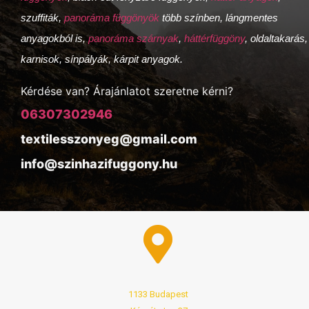
szuffiták,
panoráma függönyök
több színben, lángmentes
anyagokból is,
panoráma szárnyak
,
háttérfüggöny
, oldaltakarás,
karnisok, sínpályák, kárpit anyagok.
Kérdése van? Árajánlatot szeretne kérni?
06307302946
textilesszonyeg@gmail.com
info@szinhazifuggony.hu
1133 Budapest