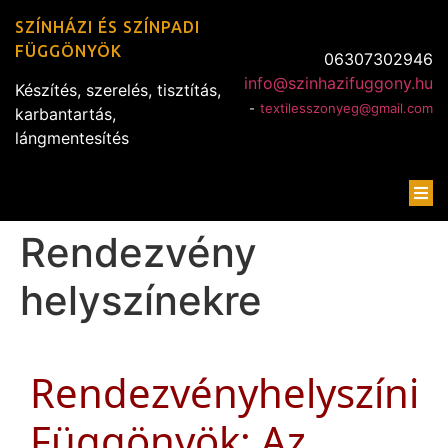
SZÍNHÁZI ÉS SZÍNPADI
FÜGGÖNYÖK
06307302946
info@szinhazifuggony.hu
Készítés, szerelés, tisztítás,
-
textilesszonyeg@gmail.com
karbantartás,
lángmentesítés
Rendezvény
helyszínekre
Rendezvényhelyszíni
Függönyök: Az