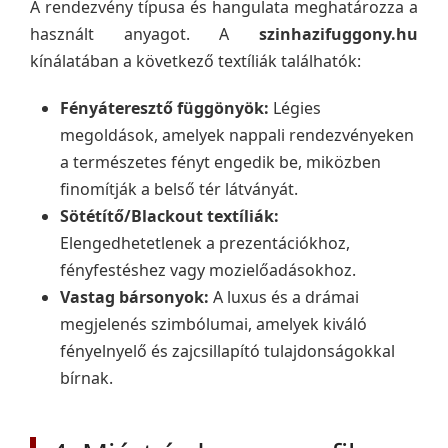
A rendezvény típusa és hangulata meghatározza a
használt anyagot. A
szinhazifuggony.hu
kínálatában a következő textíliák találhatók:
Fényáteresztő függönyök:
Légies
megoldások, amelyek nappali rendezvényeken
a természetes fényt engedik be, miközben
finomítják a belső tér látványát.
Sötétítő/Blackout textíliák:
Elengedhetetlenek a prezentációkhoz,
fényfestéshez vagy mozielőadásokhoz.
Vastag bársonyok:
A luxus és a drámai
megjelenés szimbólumai, amelyek kiváló
fényelnyelő és zajcsillapító tulajdonságokkal
bírnak.