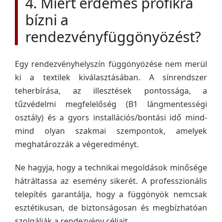
4. Miért érdemes profikra
bízni a
rendezvényfüggönyözést?
Egy rendezvényhelyszín függönyözése nem merül
ki a textilek kiválasztásában. A sínrendszer
teherbírása, az illesztések pontossága, a
tűzvédelmi megfelelőség (B1 lángmentességi
osztály) és a gyors installációs/bontási idő mind-
mind olyan szakmai szempontok, amelyek
meghatározzák a végeredményt.
Ne hagyja, hogy a technikai megoldások minősége
hátráltassa az esemény sikerét. A professzionális
telepítés garantálja, hogy a függönyök nemcsak
esztétikusan, de biztonságosan és megbízhatóan
szolgálják a rendezvény céljait.