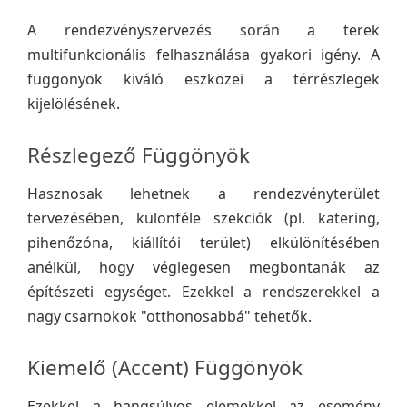
A rendezvényszervezés során a terek
multifunkcionális felhasználása gyakori igény. A
függönyök kiváló eszközei a térrészlegek
kijelölésének.
Részlegező Függönyök
Hasznosak lehetnek a rendezvényterület
tervezésében, különféle szekciók (pl. katering,
pihenőzóna, kiállítói terület) elkülönítésében
anélkül, hogy véglegesen megbontanák az
építészeti egységet. Ezekkel a rendszerekkel a
nagy csarnokok "otthonosabbá" tehetők.
Kiemelő (Accent) Függönyök
Ezekkel a hangsúlyos elemekkel az esemény