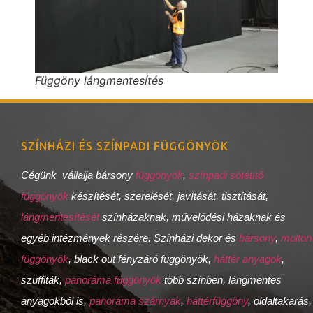
Függöny lángmentesítés
SZÍNHÁZI ÉS SZÍNPADI FÜGGÖNYÖK
Cégünk vállalja bársony
függönyök
,
színpadi sötétítő
függönyök
készítését, szerelését, javítását, tisztítását,
lángmentesítését
színházaknak, művelődési házaknak és
egyéb intézmények részére. Színházi dekor és
bársony
,
molton
függönyök
, black out fényzáró függönyök,
háttér anyagok
,
szuffiták,
panoráma függönyök
több színben, lángmentes
anyagokból is,
panoráma szárnyak
,
háttérfüggöny
, oldaltakarás,