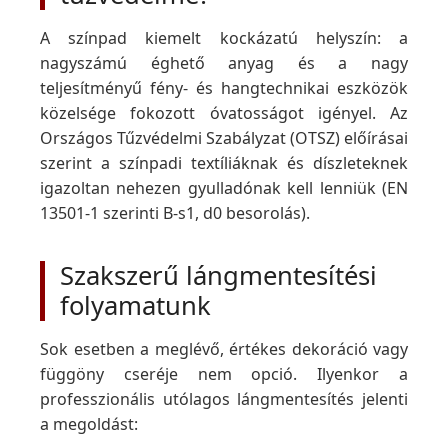
A színpad kiemelt kockázatú helyszín: a
nagyszámú éghető anyag és a nagy
teljesítményű fény- és hangtechnikai eszközök
közelsége fokozott óvatosságot igényel. Az
Országos Tűzvédelmi Szabályzat (OTSZ) előírásai
szerint a színpadi textíliáknak és díszleteknek
igazoltan nehezen gyulladónak kell lenniük (EN
13501-1 szerinti B-s1, d0 besorolás).
Szakszerű lángmentesítési
folyamatunk
Sok esetben a meglévő, értékes dekoráció vagy
függöny cseréje nem opció. Ilyenkor a
professzionális utólagos lángmentesítés jelenti
a megoldást: