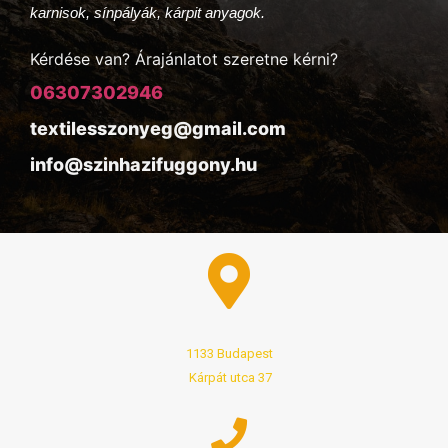
karnisok, sínpályák, kárpit anyagok.
Kérdése van? Árajánlatot szeretne kérni?
06307302946
textilesszonyeg@gmail.com
info@szinhazifuggony.hu
1133 Budapest
Kárpát utca 37