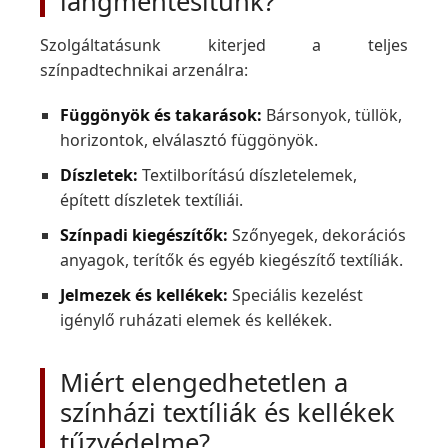
lángmentesítünk?
Szolgáltatásunk kiterjed a teljes
színpadtechnikai arzenálra:
Függönyök és takarások:
Bársonyok, tüllök,
horizontok, elválasztó függönyök.
Díszletek:
Textilborítású díszletelemek,
épített díszletek textíliái.
Színpadi kiegészítők:
Szőnyegek, dekorációs
anyagok, terítők és egyéb kiegészítő textíliák.
Jelmezek és kellékek:
Speciális kezelést
igénylő ruházati elemek és kellékek.
Miért elengedhetetlen a
színházi textíliák és kellékek
tűzvédelme?