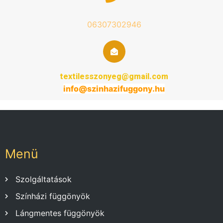
06307302946
textilesszonyeg@gmail.com
info@
szinhazifuggony
.hu
Menü
Szolgáltatások
Színházi függönyök
Lángmentes függönyök