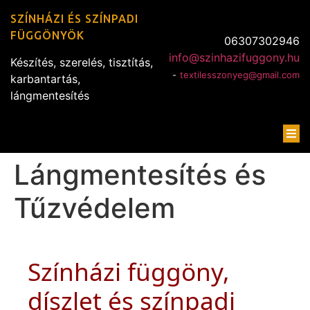
SZÍNHÁZI ÉS SZÍNPADI
FÜGGÖNYÖK
06307302946
info@szinhazifuggony.hu
Készítés, szerelés, tisztítás,
-
textilesszonyeg@gmail.com
karbantartás,
lángmentesítés
Lángmentesítés és
Tűzvédelem
Színházi függöny,
díszlet és színpadi