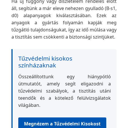
Ha új függöny vagy díszletelem rendelés előtt
áll, segítünk a már eleve nehezen gyulladó (B-s1,
d0) alapanyagok kiválasztásában. Ezek az
anyagok a gyártás folyamán kapják meg
tűzgátló tulajdonságukat, így az idő múlása vagy
a tisztítás sem csökkenti a biztonsági szintjüket.
Tűzvédelmi kisokos
színházaknak
Összeállítottunk egy hiánypótló
útmutatót, amely segít eligazodni a
tűzvédelmi szabályok, a tisztítás utáni
teendők és a kötelező felülvizsgálatok
világában.
Megnézem a Tűzvédelmi Kisokost