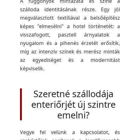
A függönyök mintázata és színe a
szálloda identitásának része. Egy jól
megválasztott textíliával a belsőépítész
képes "elmesélni" a hotel történetét: a
visszafogott, pasztell árnyalatok a
nyugalom és a pihenés érzetét erősítik,
míg az intenzív színek és merész minták
az egyediséget és a modernitást
képviselik.
Szeretné szállodája
enteriőrjét új szintre
emelni?
Vegye fel velünk a kapcsolatot, és