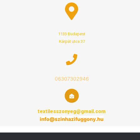
1133 Budapest
Kárpát utca 37
06307302946
textilesszonyeg@gmail.com
info@
szinhazifuggony
.hu