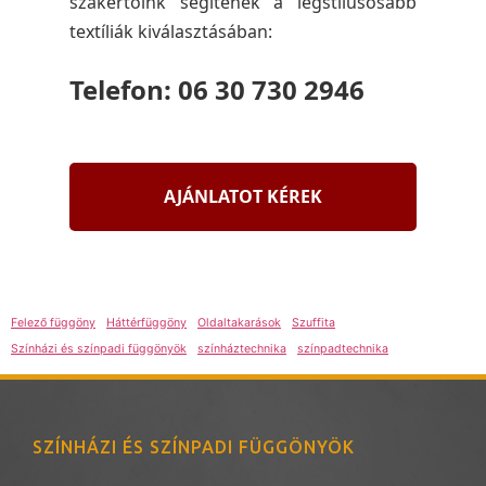
szakértőink segítenek a legstílusosabb
textíliák kiválasztásában:
Telefon: 06 30 730 2946
AJÁNLATOT KÉREK
Felező függöny
Háttérfüggöny
Oldaltakarások
Szuffita
Színházi és színpadi függönyök
színháztechnika
színpadtechnika
SZÍNHÁZI ÉS SZÍNPADI FÜGGÖNYÖK