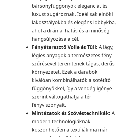
bársonyfüggönyök eleganciát és
luxust sugároznak. Ideálisak elnöki
lakosztályokba és elegáns lobbykba,
ahol a drámai hatás és a minőség
hangsúlyozása a cél.
Fényáteresztő Voile és Tüll:
A lágy,
légies anyagok a természetes fény
szűrésével teremtenek tágas, derűs
környezetet. Ezek a darabok
kiválóan kombinálhatók a sötétítő
függönyökkel, így a vendég igénye
szerint váltogathatja a tér
fényviszonyait.
Mintázatok és Szövéstechnikák:
A
modern technológiáknak
köszönhetően a textíliák ma már