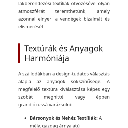
lakberendezési textíliák ötvözésével olyan
atmoszférát teremthetünk, amely
azonnal elnyeri a vendégek bizalmát és
elismerését.
Textúrák és Anyagok
Harmóniája
A szállodákban a design-tudatos választás
alapja az anyagok sokszínűsége. A
megfelelő textúra kiválasztása képes egy
szobát meghitté, vagy éppen
grandiózussá varázsolni:
Bársonyok és Nehéz Textíliák:
A
mély, gazdag árnyalatú