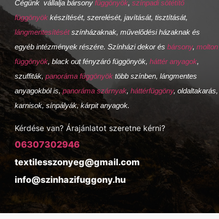
Cégünk vállalja bársony
függönyök
,
színpadi sötétítő
függönyök
készítését, szerelését, javítását, tisztítását,
lángmentesítését
színházaknak, művelődési házaknak és
egyéb intézmények részére. Színházi dekor és
bársony
,
molton
függönyök
, black out fényzáró függönyök,
háttér anyagok
,
szuffiták,
panoráma függönyök
több színben, lángmentes
anyagokból is,
panoráma szárnyak
,
háttérfüggöny
, oldaltakarás,
karnisok, sínpályák, kárpit anyagok.
Kérdése van? Árajánlatot szeretne kérni?
06307302946
textilesszonyeg@gmail.com
info@szinhazifuggony.hu