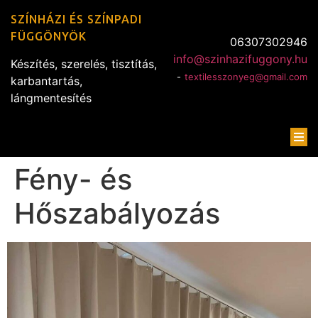
SZÍNHÁZI ÉS SZÍNPADI
FÜGGÖNYÖK
06307302946
info@szinhazifuggony.hu
Készítés, szerelés, tisztítás,
-
textilesszonyeg@gmail.com
karbantartás,
lángmentesítés
Fény- és
Hőszabályozás