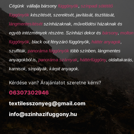
Cégünk vállalja bársony
függönyök
,
színpadi sötétítő
függönyök
készítését, szerelését, javítását, tisztítását,
lángmentesítését
színházaknak, művelődési házaknak és
egyéb intézmények részére. Színházi dekor és
bársony
,
molton
függönyök
, black out fényzáró függönyök,
háttér anyagok
,
szuffiták,
panoráma függönyök
több színben, lángmentes
anyagokból is,
panoráma szárnyak
,
háttérfüggöny
, oldaltakarás,
karnisok, sínpályák, kárpit anyagok.
Kérdése van? Árajánlatot szeretne kérni?
06307302946
textilesszonyeg@gmail.com
info@szinhazifuggony.hu