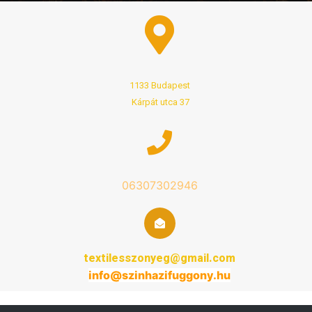
1133 Budapest
Kárpát utca 37
06307302946
textilesszonyeg@gmail.com
info@
szinhazifuggony
.hu