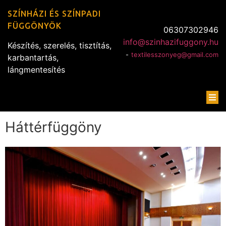
SZÍNHÁZI ÉS SZÍNPADI
FÜGGÖNYÖK
06307302946
info@szinhazifuggony.hu
Készítés, szerelés, tisztítás,
-
textilesszonyeg@gmail.com
karbantartás,
lángmentesítés
Háttérfüggöny