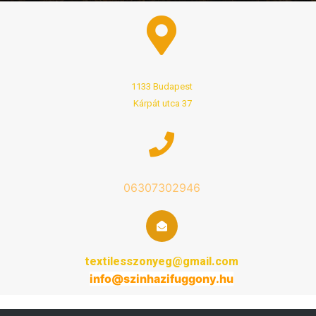
1133 Budapest
Kárpát utca 37
06307302946
textilesszonyeg@gmail.com
info@
szinhazifuggony
.hu