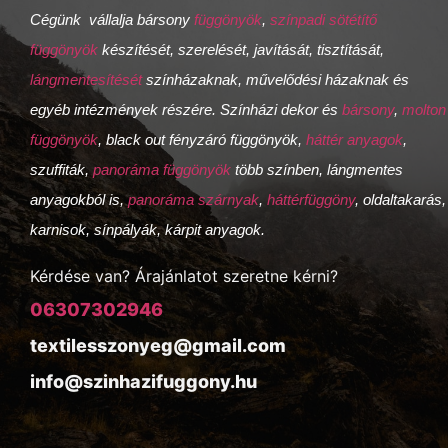
Cégünk vállalja bársony
függönyök
,
színpadi sötétítő
függönyök
készítését, szerelését, javítását, tisztítását,
lángmentesítését
színházaknak, művelődési házaknak és
egyéb intézmények részére. Színházi dekor és
bársony
,
molton
függönyök
, black out fényzáró függönyök,
háttér anyagok
,
szuffiták,
panoráma függönyök
több színben, lángmentes
anyagokból is,
panoráma szárnyak
,
háttérfüggöny
, oldaltakarás,
karnisok, sínpályák, kárpit anyagok.
Kérdése van? Árajánlatot szeretne kérni?
06307302946
textilesszonyeg@gmail.com
info@szinhazifuggony.hu