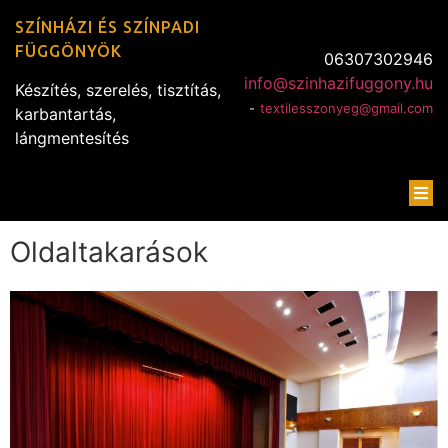
SZÍNHÁZI ÉS SZÍNPADI
FÜGGÖNYÖK
06307302946
info@szinhazifuggony.hu
Készítés, szerelés, tisztítás,
-
textilesszonyeg@gmail.com
karbantartás,
lángmentesítés
Oldaltakarások